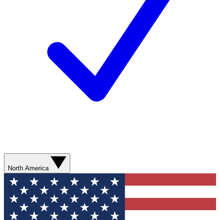
North America