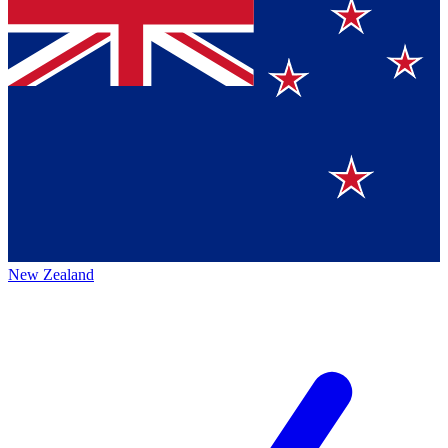
New Zealand