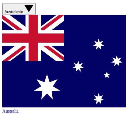
Australasia
Australia