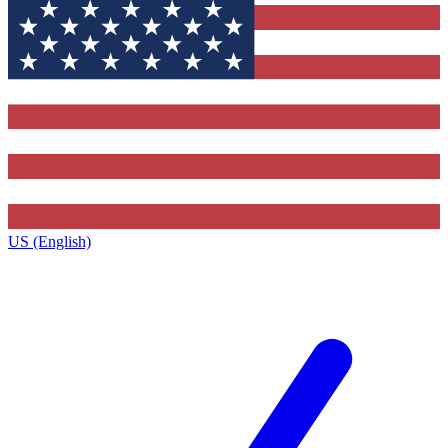
US (English)