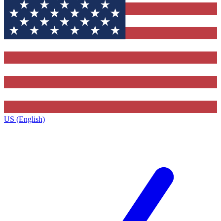
US (English)