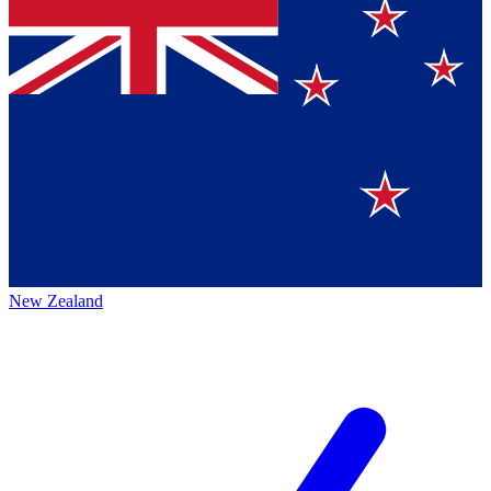
New Zealand