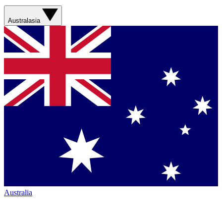
Australasia
Australia