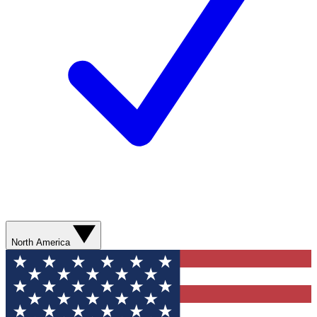
North America