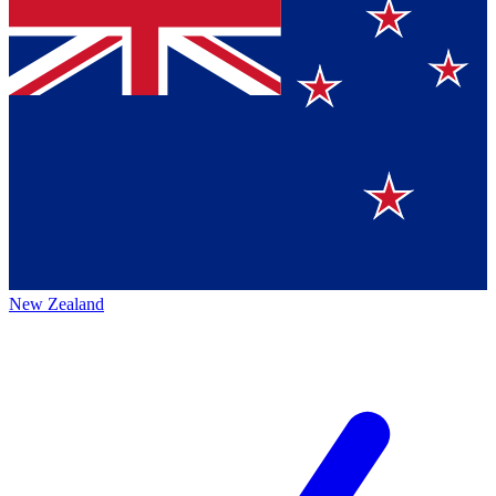
New Zealand