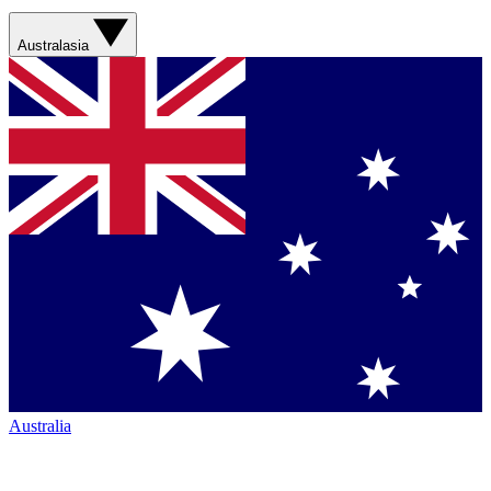
Australasia
Australia