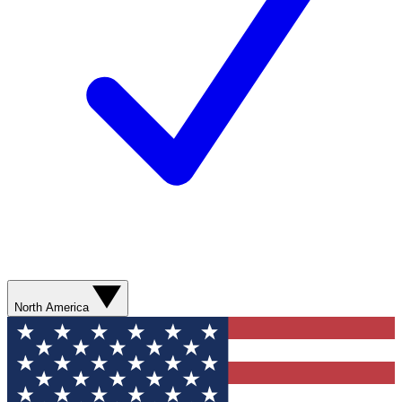
North America