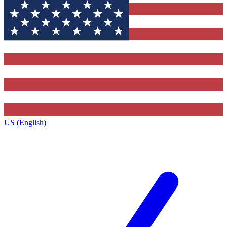
US (English)