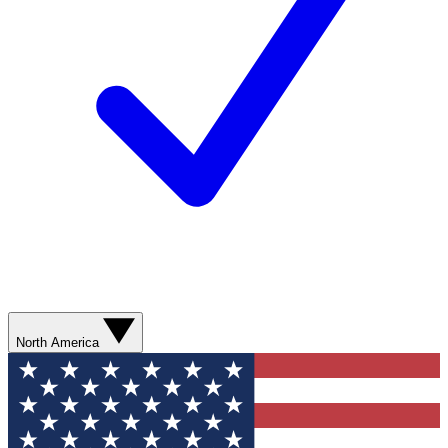
North America