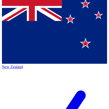
New Zealand