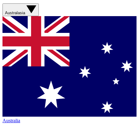
Australasia
Australia