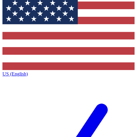
US (English)