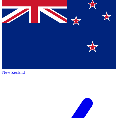
New Zealand