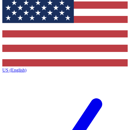
US (English)