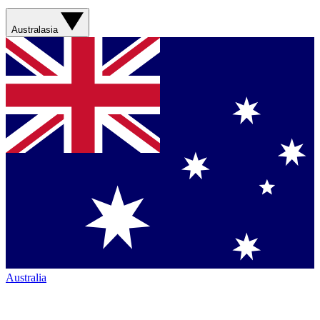
Australasia
Australia