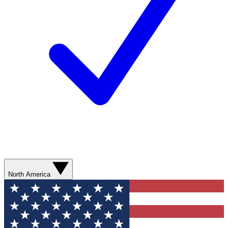
North America