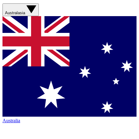
Australasia
Australia