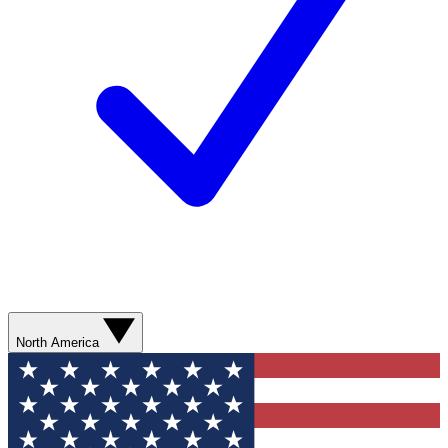
North America