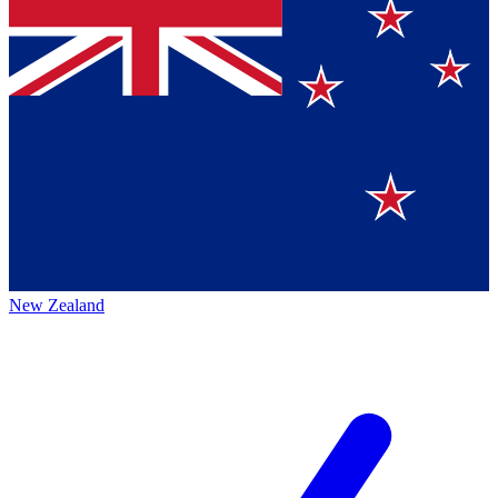
New Zealand