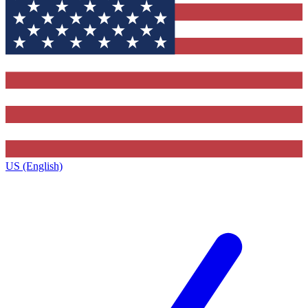
US (English)