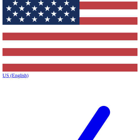
US (English)