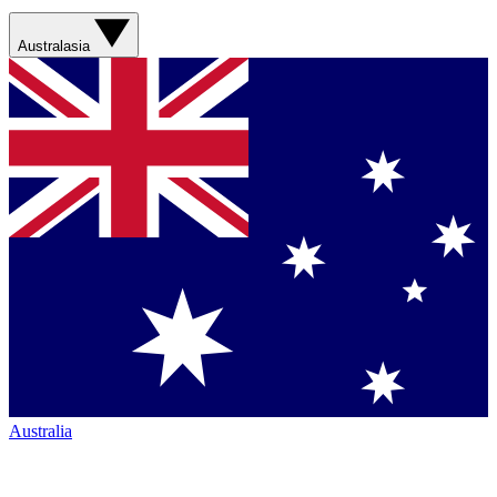
Australasia
Australia