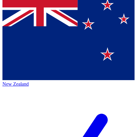
New Zealand