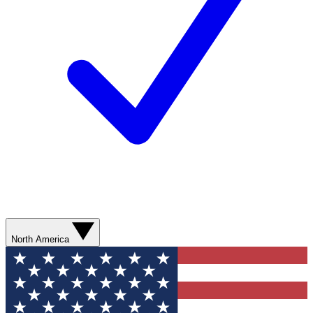
North America