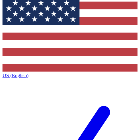
US (English)