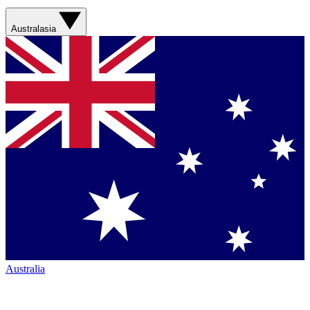
Australasia
Australia