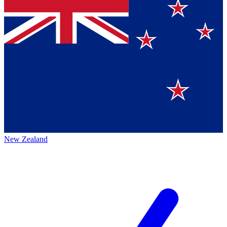
New Zealand