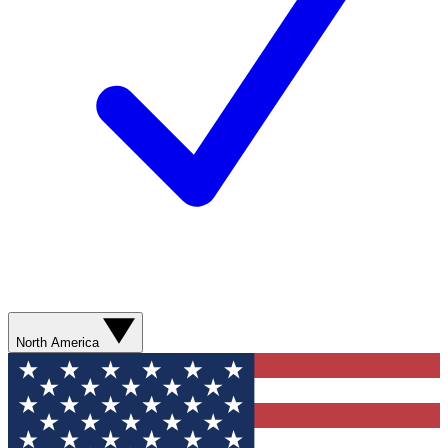
North America