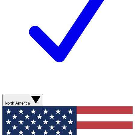
North America