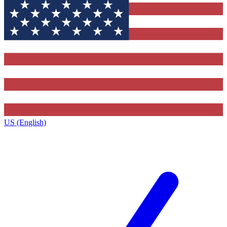
US (English)