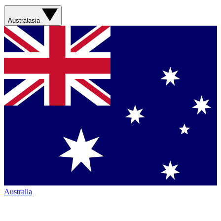
Australasia
Australia