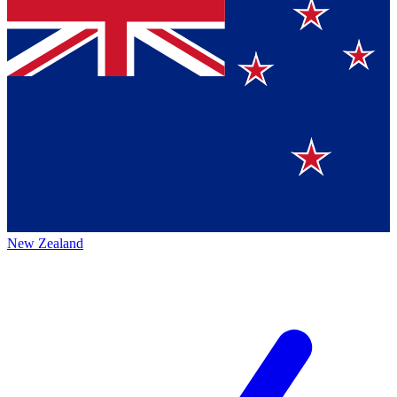
New Zealand