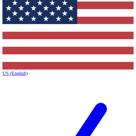
US (English)