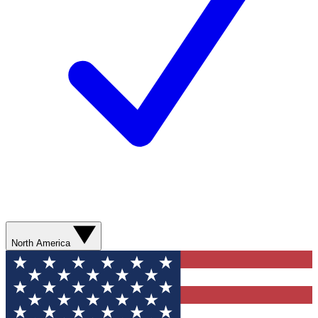
North America