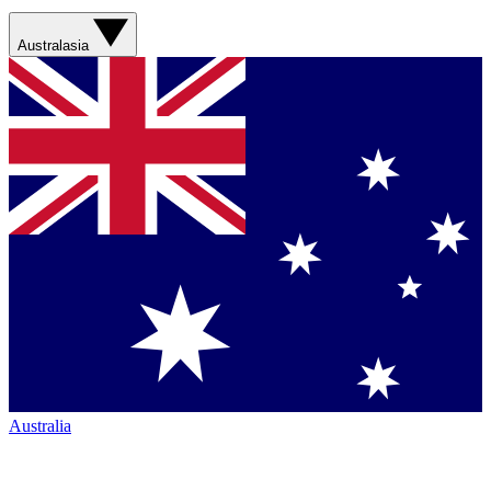
Australasia
Australia