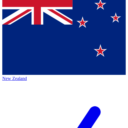
New Zealand