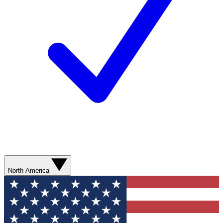
North America