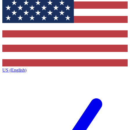
US (English)