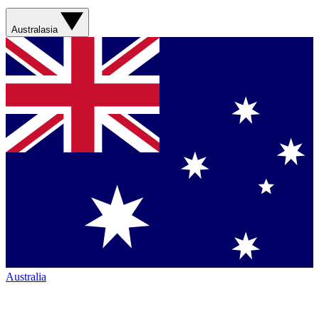
Australasia
Australia