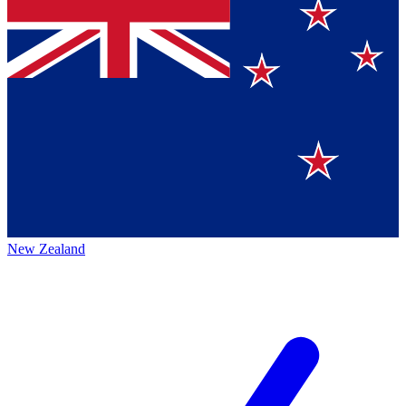
New Zealand