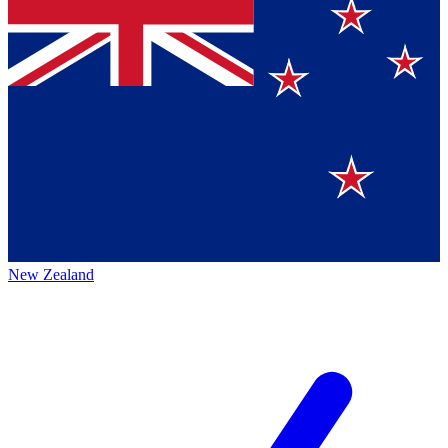
New Zealand