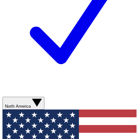
North America