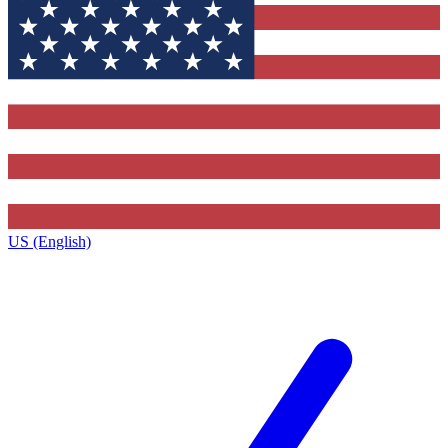
US (English)