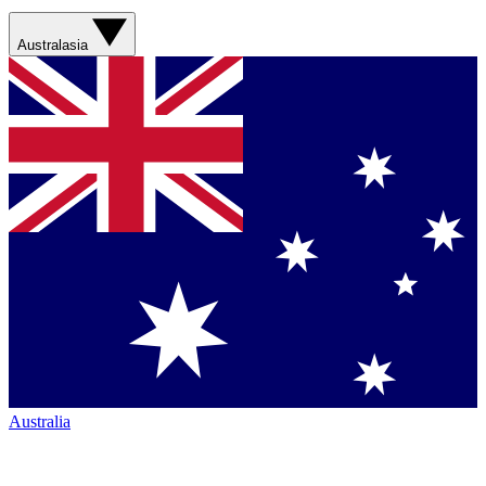
Australasia
Australia