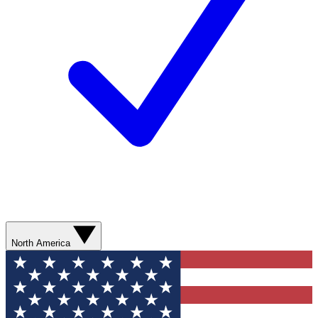
North America