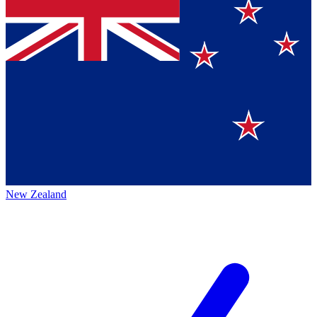
New Zealand