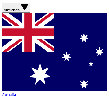
Australasia
Australia