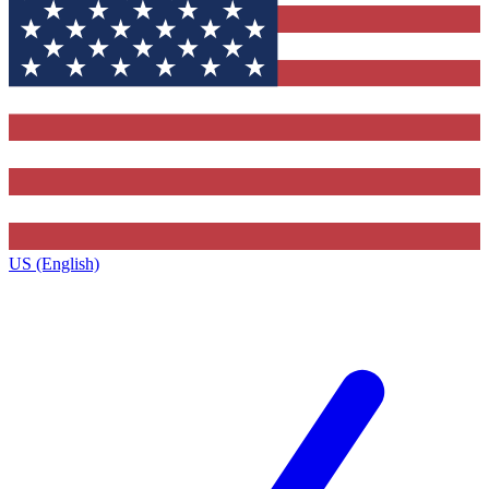
US (English)