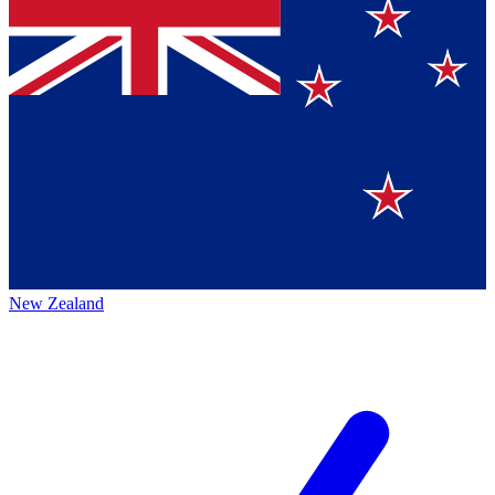
New Zealand