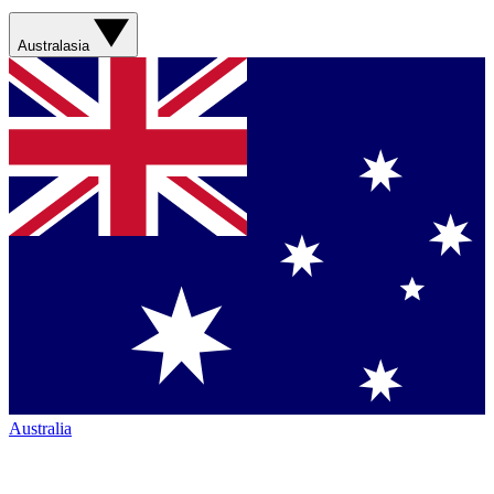
Australasia
Australia