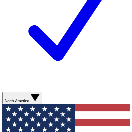
North America