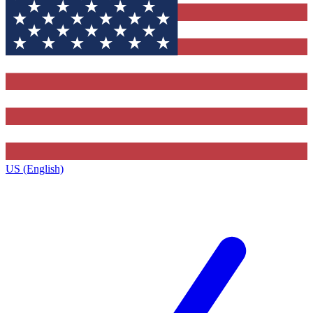
US (English)