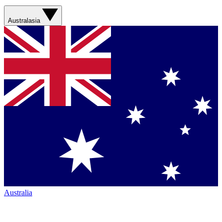
Australasia
Australia