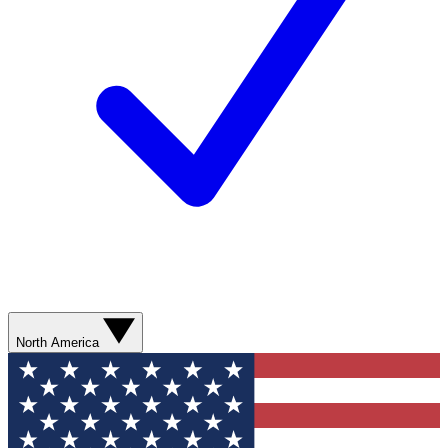
North America