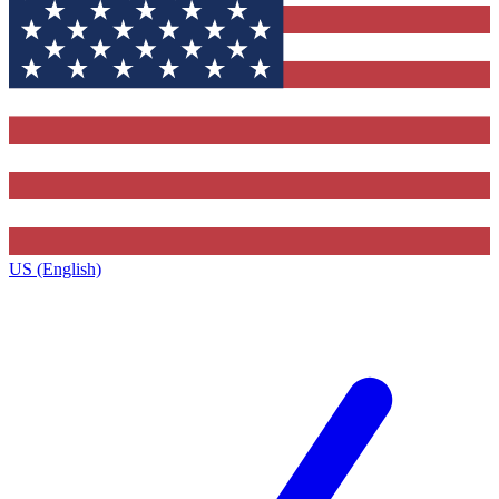
US (English)