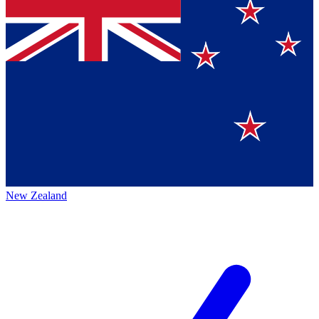
New Zealand