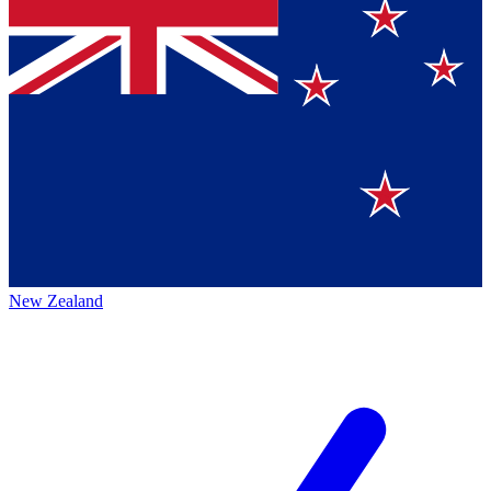
New Zealand