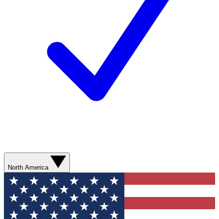
North America