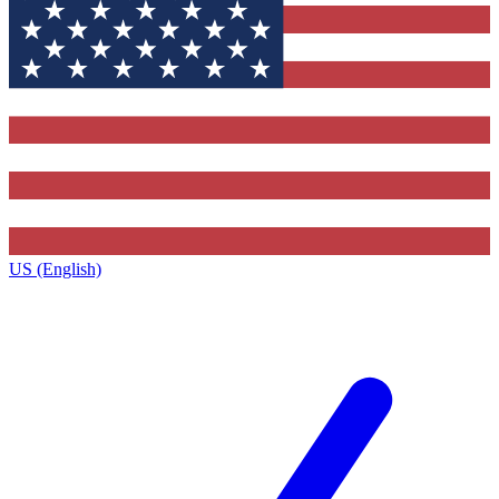
US (English)