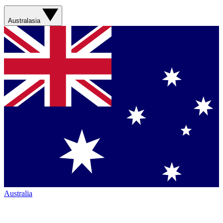
Australasia
Australia