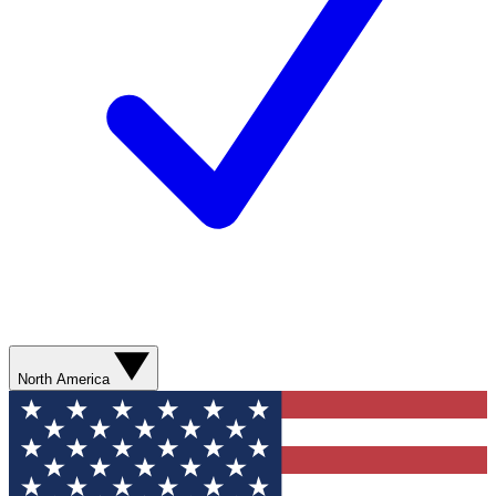
North America