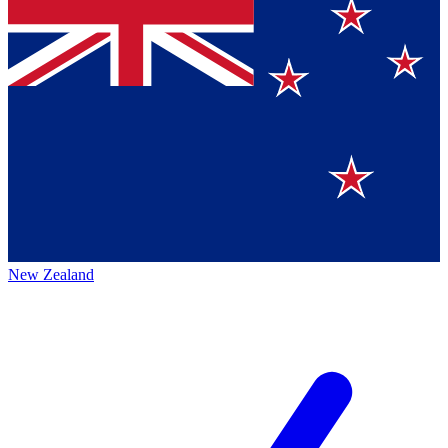
New Zealand