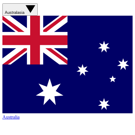
Australasia
Australia