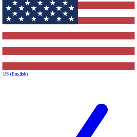
US (English)