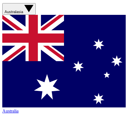
Australasia
Australia