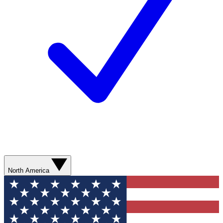
North America