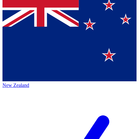
New Zealand