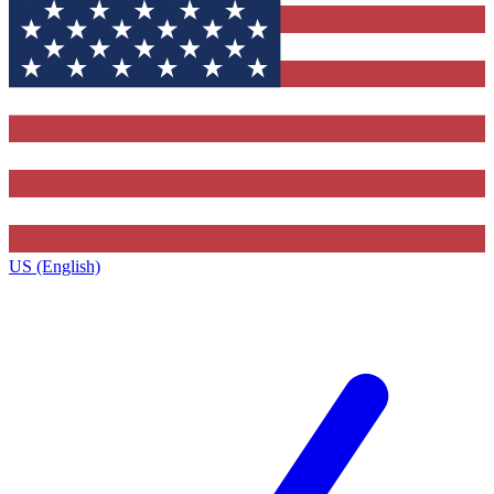
US (English)