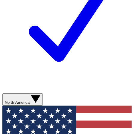
North America