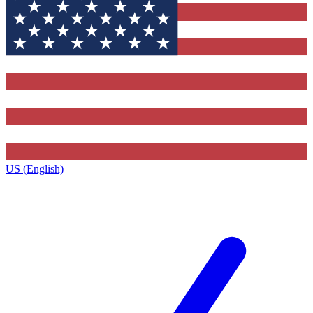
US (English)