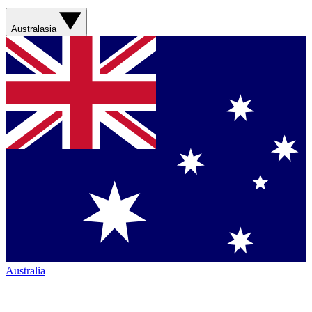
Australasia
Australia