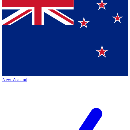
New Zealand