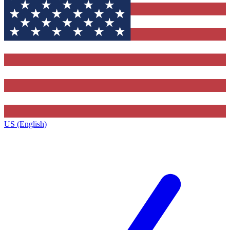
US (English)