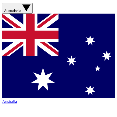
Australasia
Australia