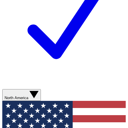
North America