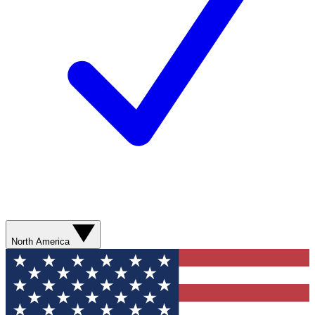
North America