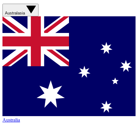
Australasia
Australia