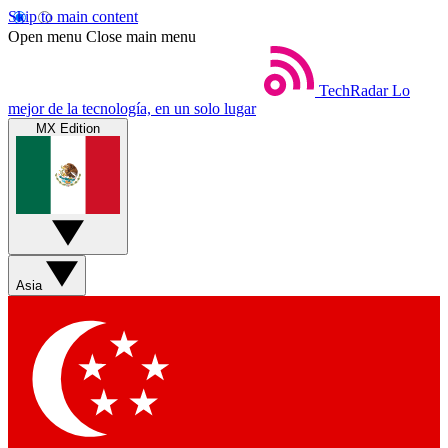
Skip to main content
Open menu
Close main menu
TechRadar
Lo
mejor de la tecnología, en un solo lugar
MX Edition
Asia