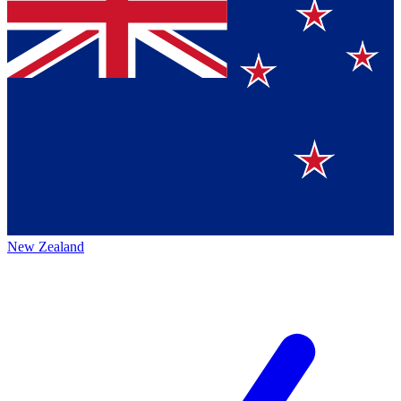
New Zealand