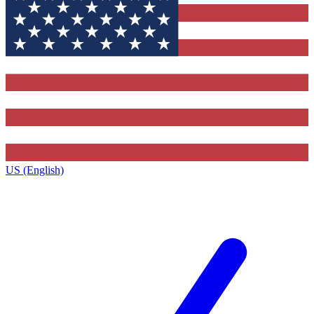
US (English)