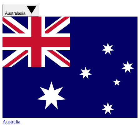
Australasia
Australia