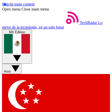
Skip to main content
Open menu
Close main menu
TechRadar
Lo
mejor de la tecnología, en un solo lugar
MX Edition
Asia