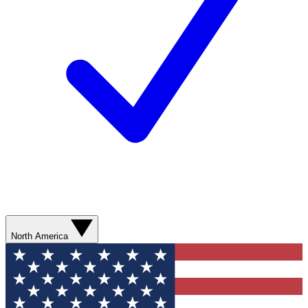
North America