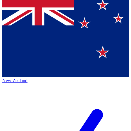
New Zealand