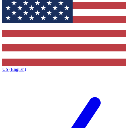
US (English)