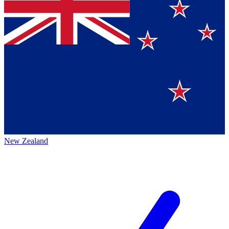
New Zealand