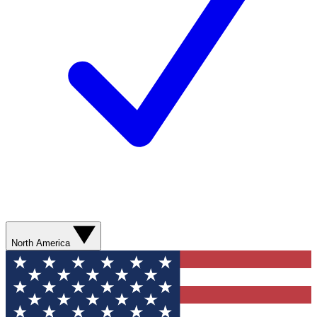
North America