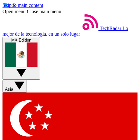
Skip to main content
Open menu
Close main menu
TechRadar
Lo
mejor de la tecnología, en un solo lugar
MX Edition
Asia