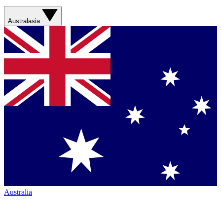
Australasia
Australia