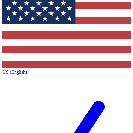
US (English)