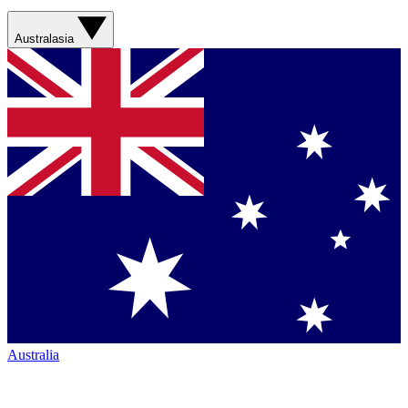
Australasia
Australia