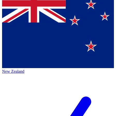
New Zealand