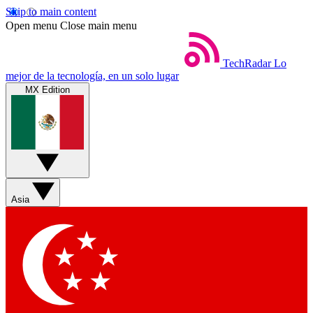
Skip to main content
Open menu
Close main menu
TechRadar
Lo
mejor de la tecnología, en un solo lugar
MX Edition
Asia