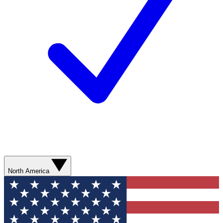
North America