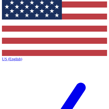
US (English)