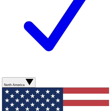
North America