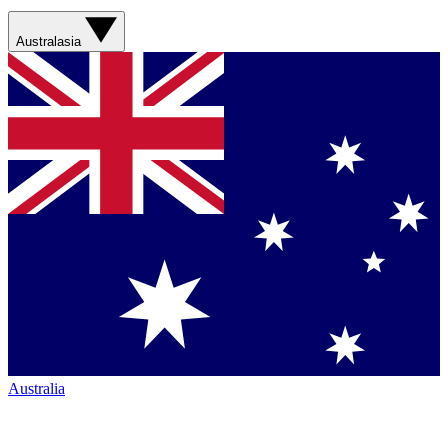
Australasia
Australia