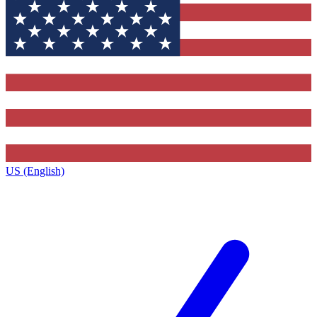
US (English)