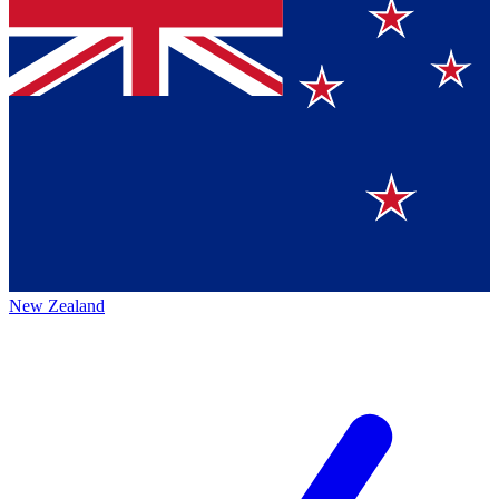
New Zealand