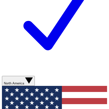
North America