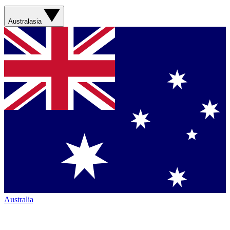
Australasia
Australia