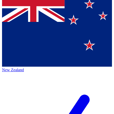
New Zealand