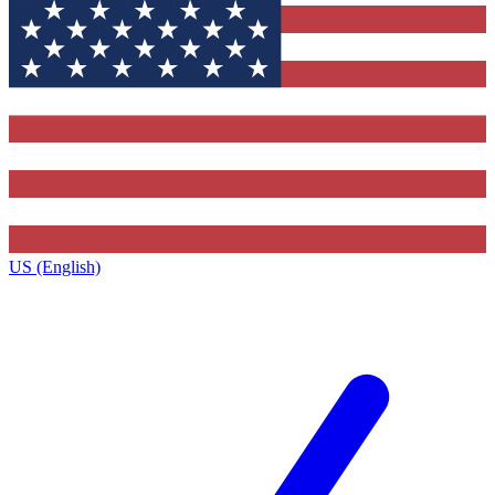
US (English)