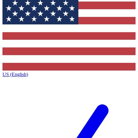
US (English)