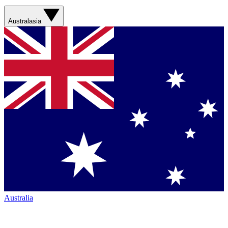
Australasia
Australia