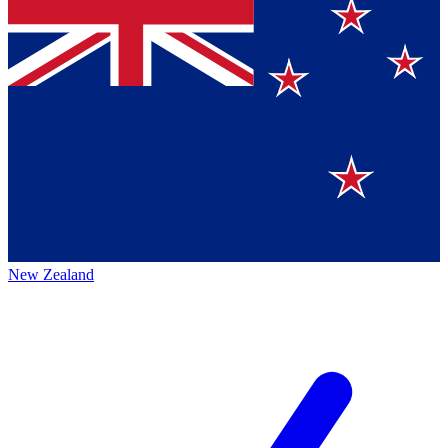
New Zealand