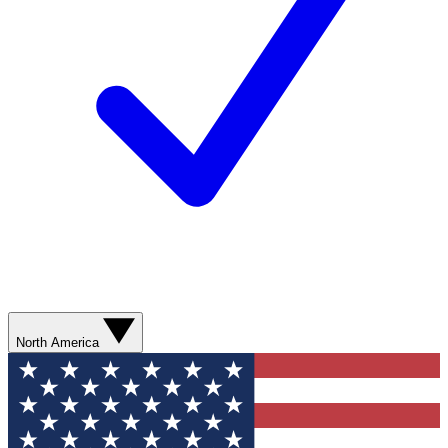
North America