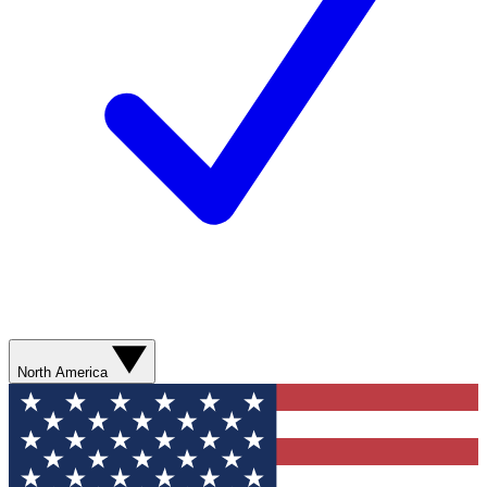
North America