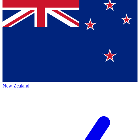
New Zealand