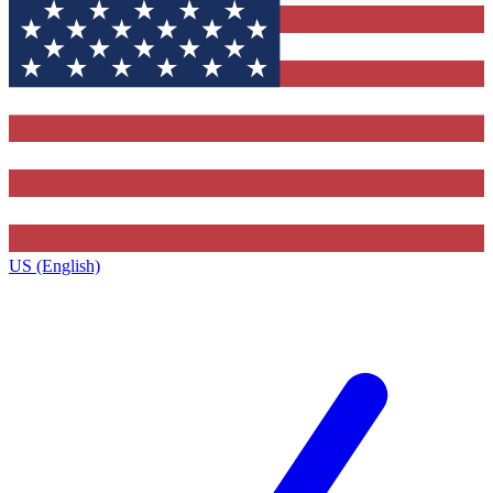
US (English)