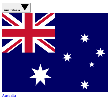
Australasia
Australia