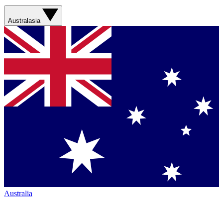
Australasia
Australia