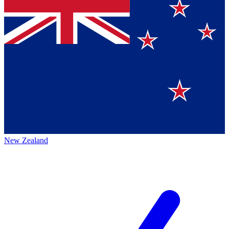
New Zealand