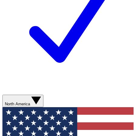
North America