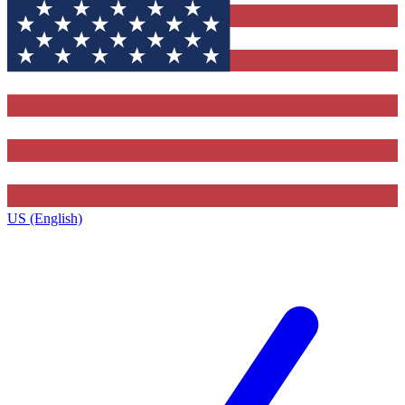
US (English)