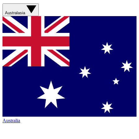
Australasia
Australia