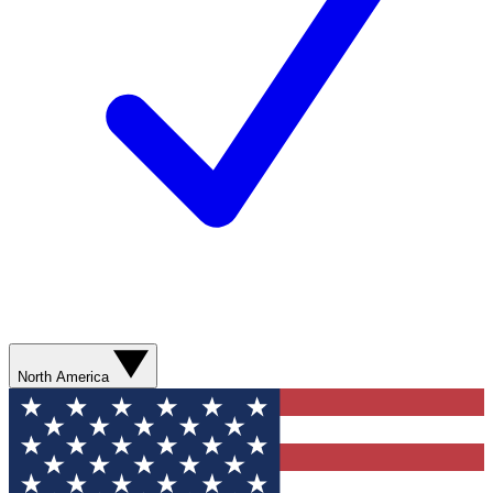
North America