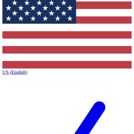
US (English)