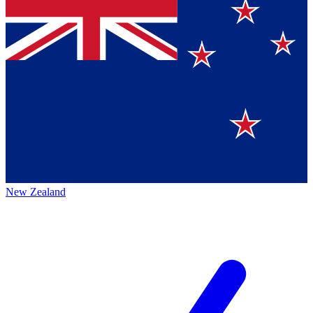
New Zealand