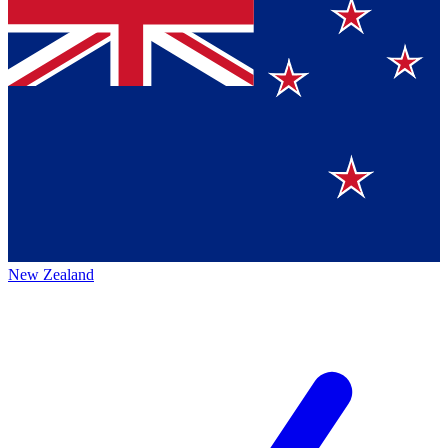
New Zealand