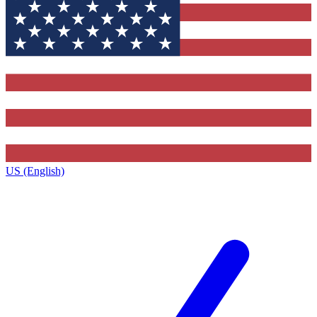
US (English)