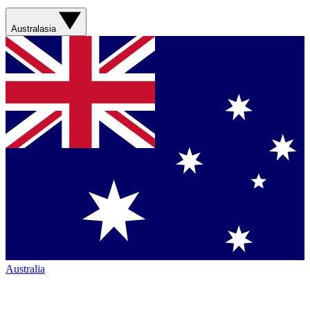
Australasia
Australia