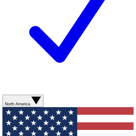
North America