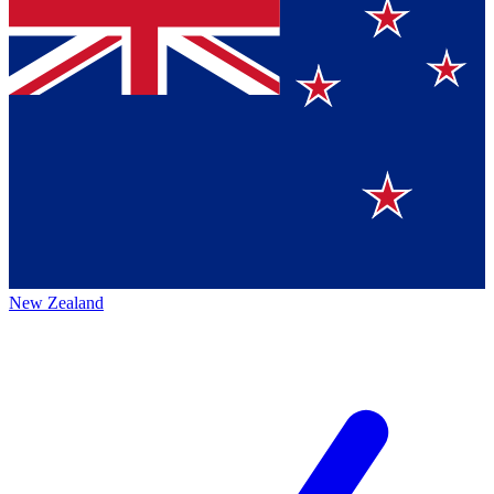
New Zealand