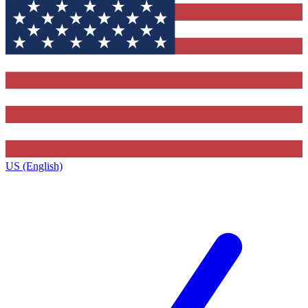
US (English)