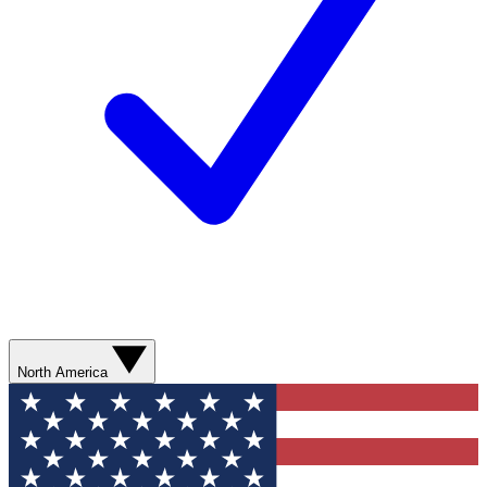
North America