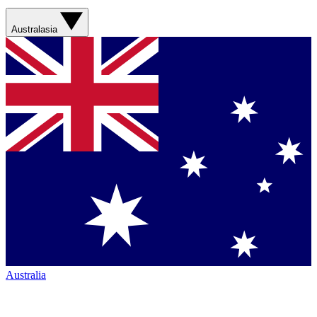
Australasia
Australia