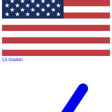
US (English)