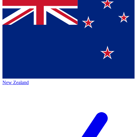
New Zealand