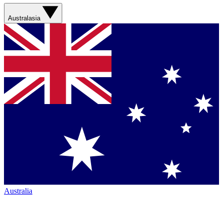
Australasia
Australia