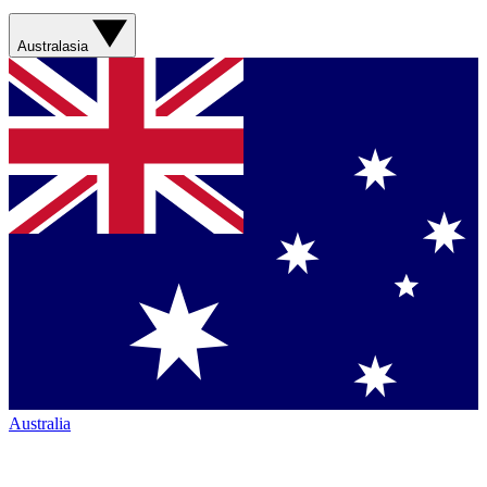
Australasia
Australia