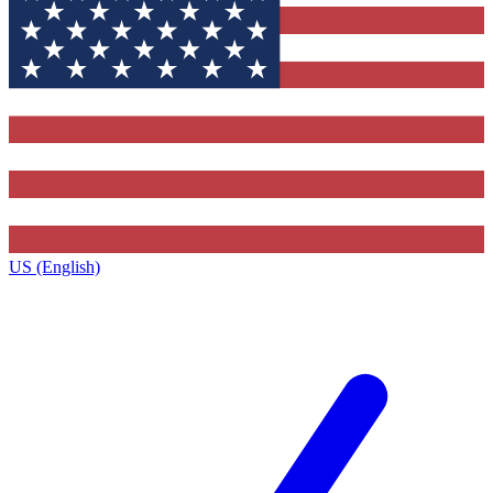
US (English)