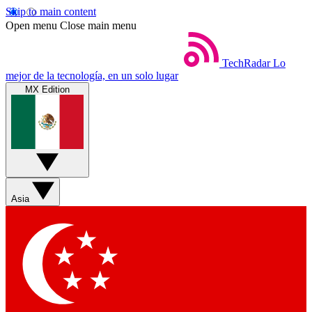
Skip to main content
Open menu
Close main menu
TechRadar
Lo
mejor de la tecnología, en un solo lugar
MX Edition
Asia