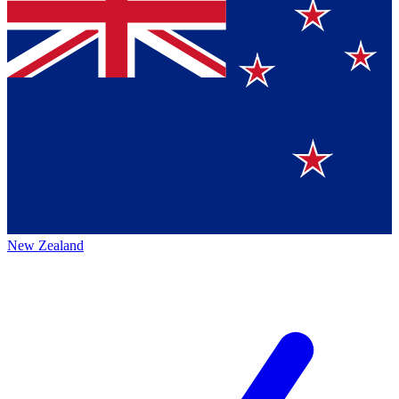
New Zealand