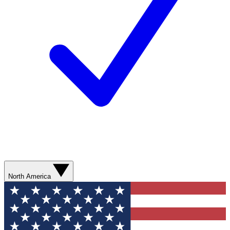
North America