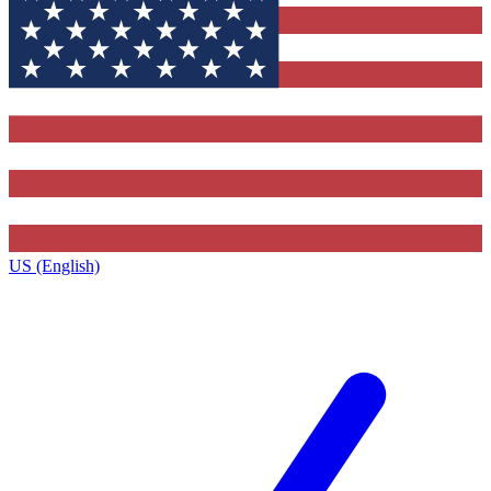
US (English)