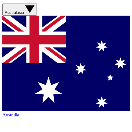
Australasia
Australia