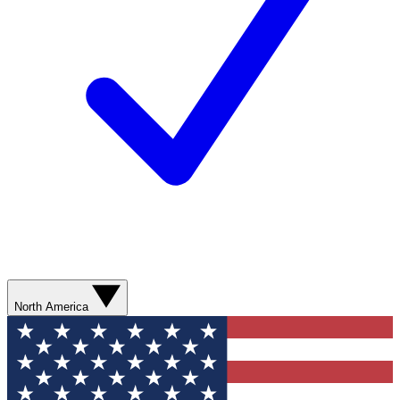
North America