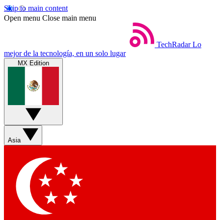
Skip to main content
Open menu
Close main menu
TechRadar
Lo
mejor de la tecnología, en un solo lugar
MX Edition
Asia