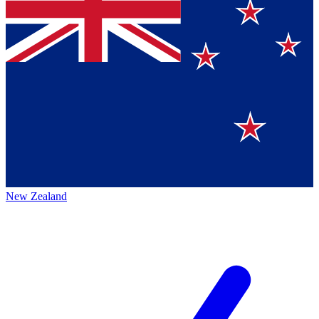
New Zealand