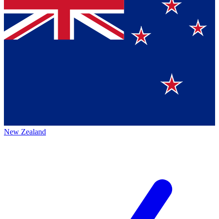
New Zealand