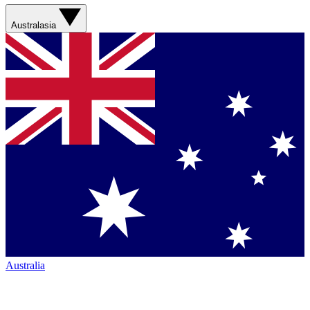
Australasia
Australia