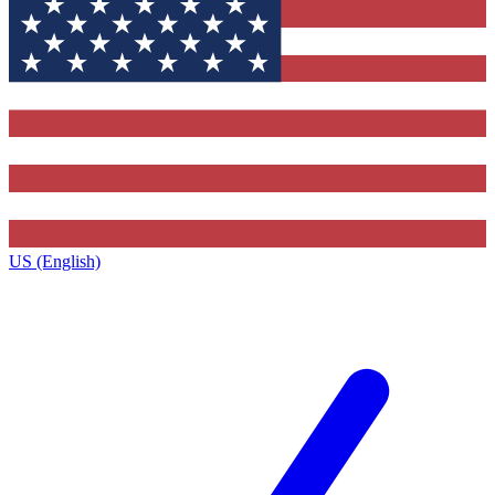
US (English)