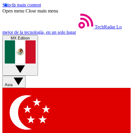
Skip to main content
Open menu
Close main menu
TechRadar
Lo
mejor de la tecnología, en un solo lugar
MX Edition
Asia