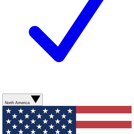
North America