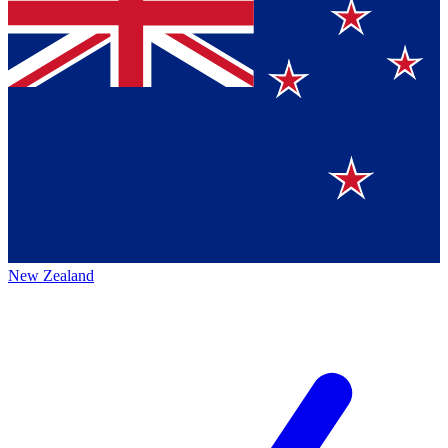
New Zealand