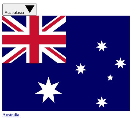
Australasia
Australia