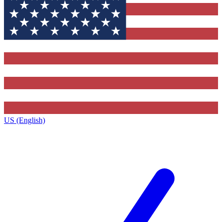
US (English)