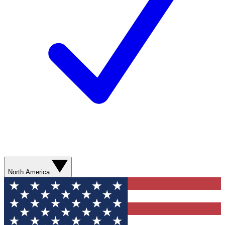
North America