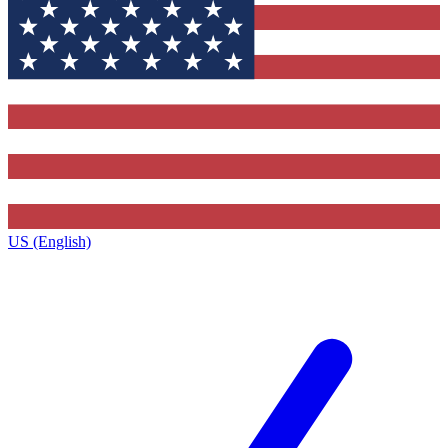
US (English)