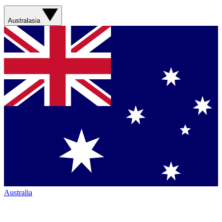
Australasia
Australia