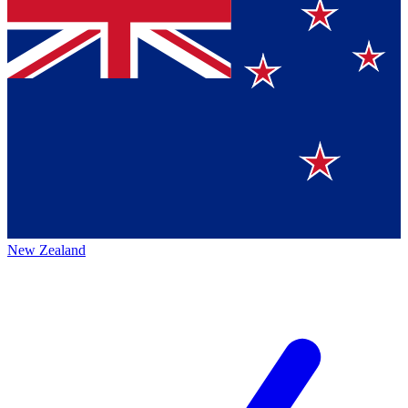
New Zealand