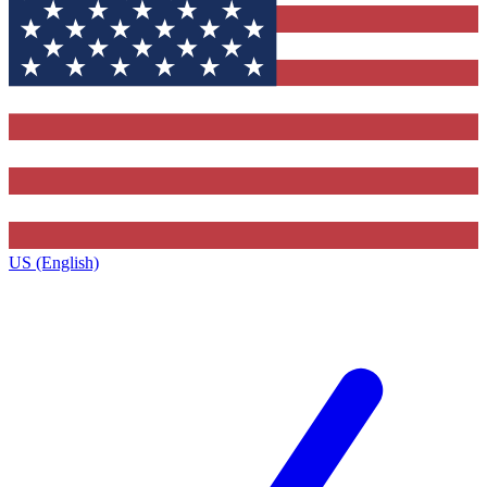
US (English)