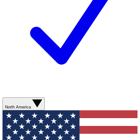
North America