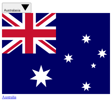
Australasia
Australia