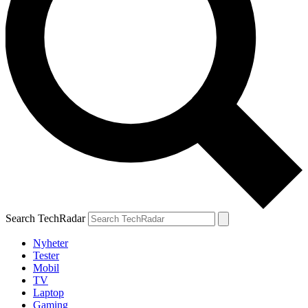
Search TechRadar
Nyheter
Tester
Mobil
TV
Laptop
Gaming