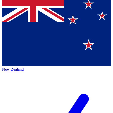
New Zealand