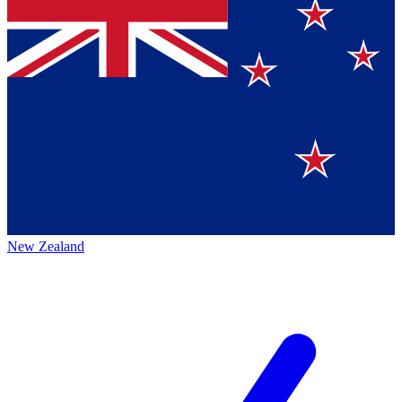
New Zealand