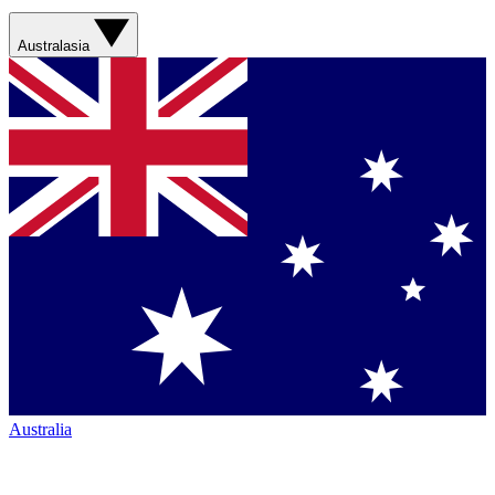
Australasia
Australia