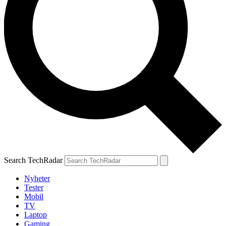
Search TechRadar
Nyheter
Tester
Mobil
TV
Laptop
Gaming