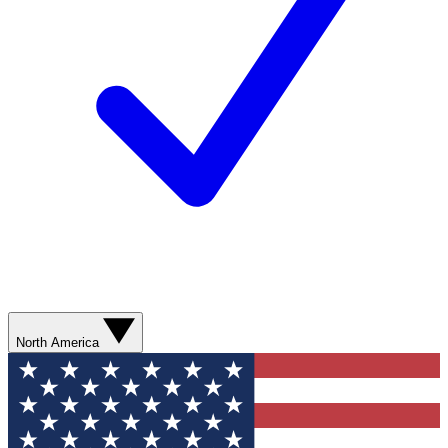
North America