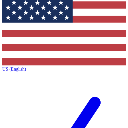
US (English)