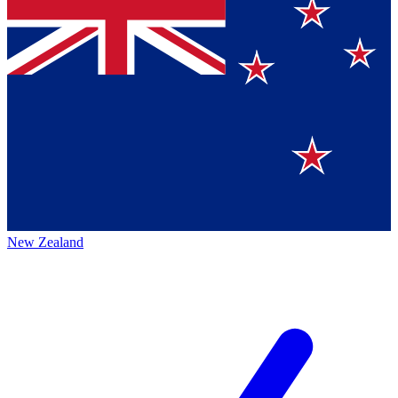
New Zealand