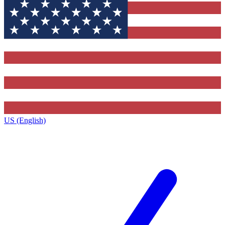
US (English)