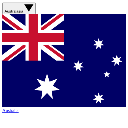
Australasia
Australia