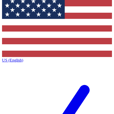
US (English)