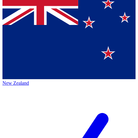
New Zealand