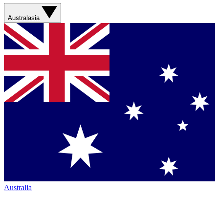
Australasia
Australia