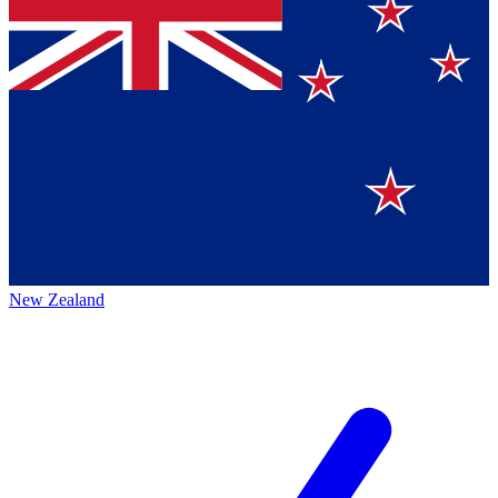
New Zealand