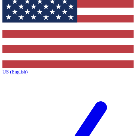
US (English)