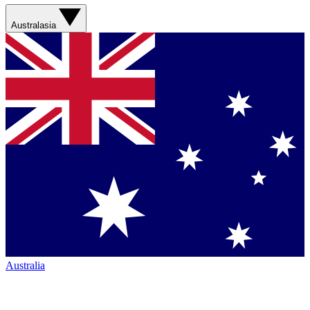
Australasia
Australia