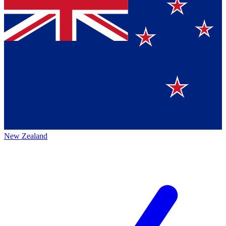
New Zealand