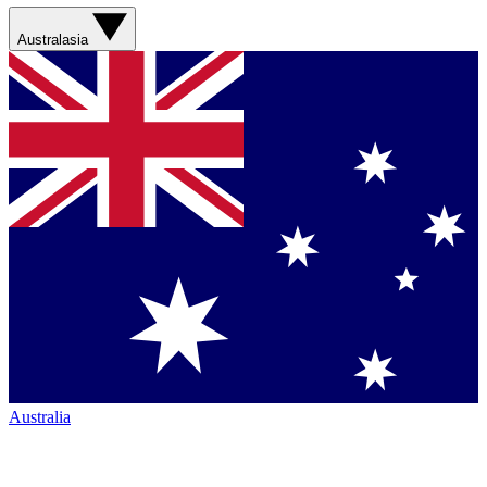
Australasia
Australia