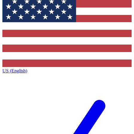
US (English)