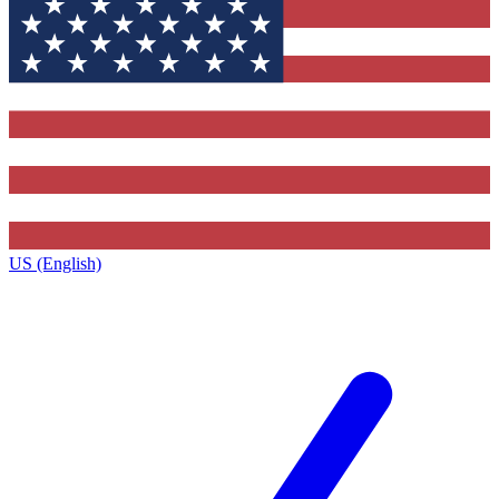
US (English)