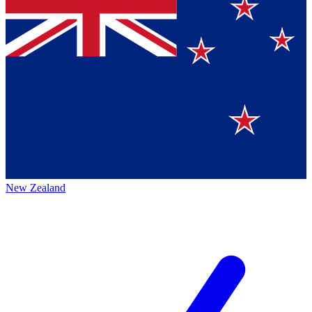
New Zealand