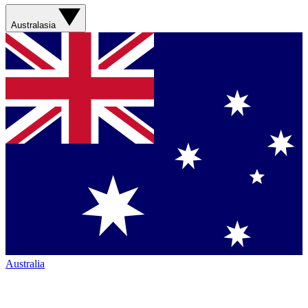
Australasia
Australia