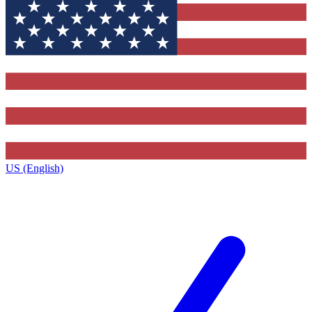
US (English)