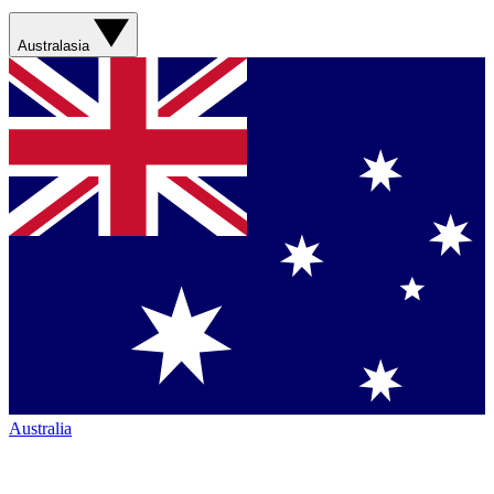
Australasia
Australia