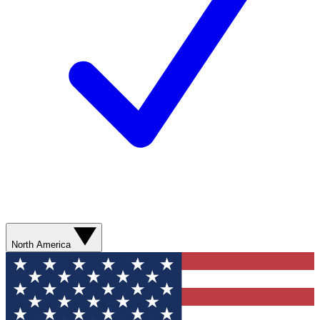
North America