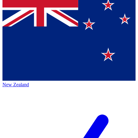
New Zealand