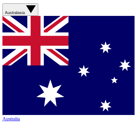
Australasia
Australia