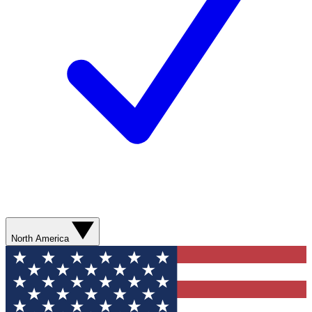
North America