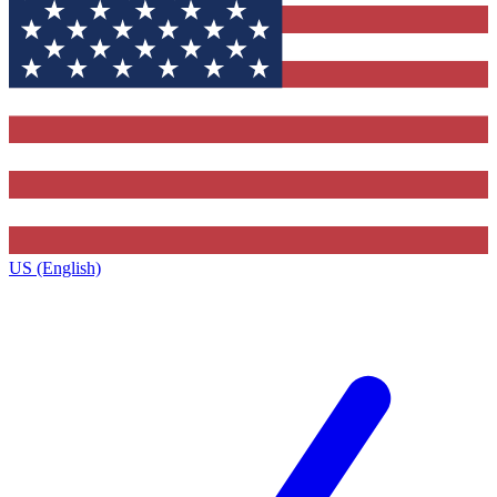
US (English)