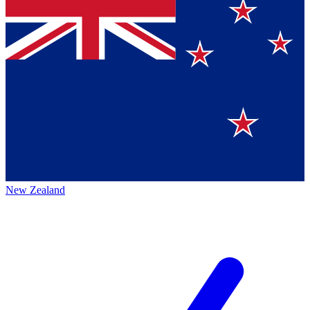
New Zealand